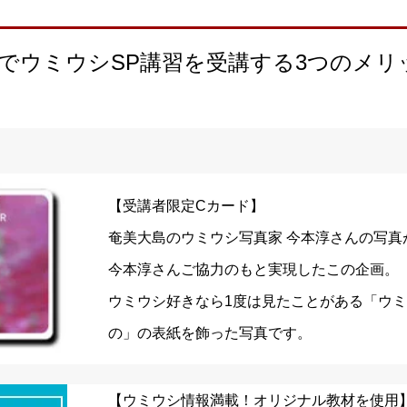
APでウミウシSP講習を受講する3つのメリ
【受講者限定Cカード】
奄美大島のウミウシ写真家 今本淳さんの写真
今本淳さんご協力のもと実現したこの企画。
ウミウシ好きなら1度は見たことがある「ウ
の」の表紙を飾った写真です。
【ウミウシ情報満載！オリジナル教材を使用