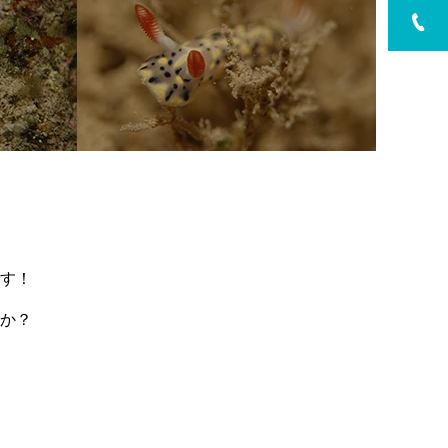
す！
か？