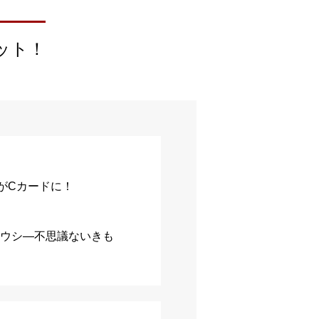
ット！
がCカードに！
ミウシ―不思議ないきも
】