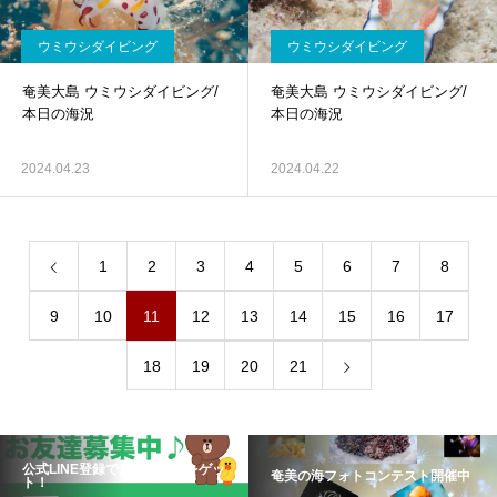
ウミウシダイビング
ウミウシダイビング
奄美大島 ウミウシダイビング/
奄美大島 ウミウシダイビング/
本日の海況
本日の海況
2024.04.23
2024.04.22
1
2
3
4
5
6
7
8
9
10
11
12
13
14
15
16
17
18
19
20
21
公式LINE登録でお得な情報をゲッ
奄美の海フォトコンテスト開催中
ト！