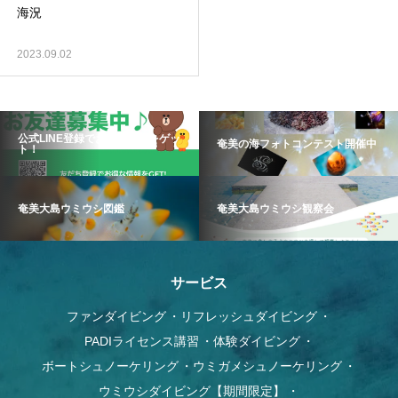
海況
2023.09.02
公式LINE登録でお得な情報をゲッ
奄美の海フォトコンテスト開催中
ト！
奄美大島ウミウシ図鑑
奄美大島ウミウシ観察会
サービス
ファンダイビング
リフレッシュダイビング
PADIライセンス講習
体験ダイビング
ボートシュノーケリング
ウミガメシュノーケリング
ウミウシダイビング【期間限定】