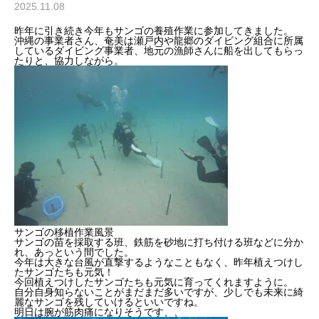
2025.11.08
昨年に引き続き今年もサンゴの養殖作業に参加してきました。
沖縄の事業者さん、奄美は瀬戸内や龍郷のダイビング組合に所属
しているダイビング事業者、地元の漁師さんに船を出してもらっ
たりと、協力しながら。
サンゴの移植作業風景
サンゴの苗を採取する班、鉄筋を砂地に打ち付ける班などに分か
れ、あっという間でした。
今年は大きな台風が直撃するようなこともなく、昨年植えつけし
たサンゴたちも元気！
今回植えつけしたサンゴたちも元気に育ってくれますように。
自分自身知らないことがまだまだ多いですが、少しでも未来に綺
麗なサンゴを残していけるといいですね。
明日は腕が筋肉痛になりそうです、、