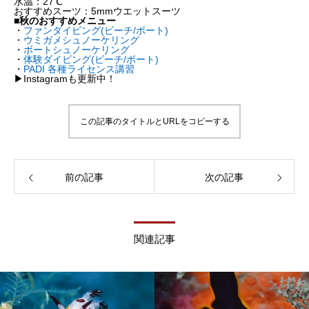
水温：27℃
おすすめスーツ：5mmウエットスーツ
■秋のおすすめメニュー
・
ファンダイビング(ビーチ/ボート)
・
ウミガメシュノーケリング
・
ボートシュノーケリング
・
体験ダイビング(ビーチ/ボート)
・
PADI 各種ライセンス講習
▶︎Instagramも更新中！
この記事のタイトルとURLをコピーする
前の記事
次の記事
関連記事