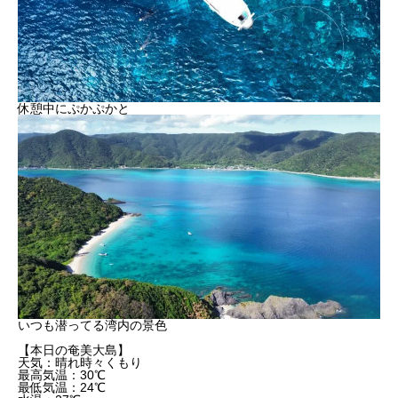
休憩中にぷかぷかと
いつも潜ってる湾内の景色
【本日の奄美大島】
天気：晴れ時々くもり
最高気温：30℃
最低気温：24℃