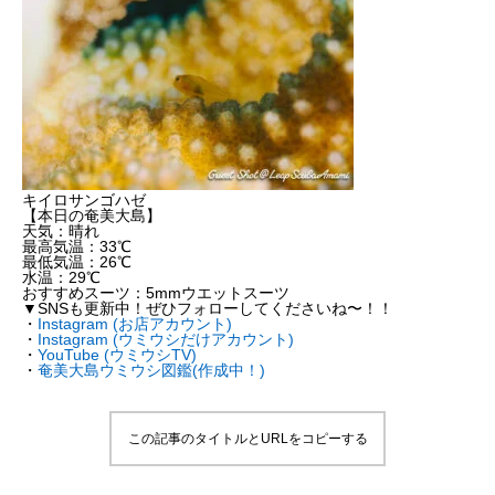
キイロサンゴハゼ
【本日の奄美大島】
天気：晴れ
最高気温：33℃
最低気温：26℃
水温：29℃
おすすめスーツ：5mmウエットスーツ
▼SNSも更新中！ぜひフォローしてくださいね〜！！
・
Instagram (お店アカウント)
・
Instagram (ウミウシだけアカウント)
・
YouTube (ウミウシTV)
・
奄美大島ウミウシ図鑑(作成中！)
この記事のタイトルとURLをコピーする