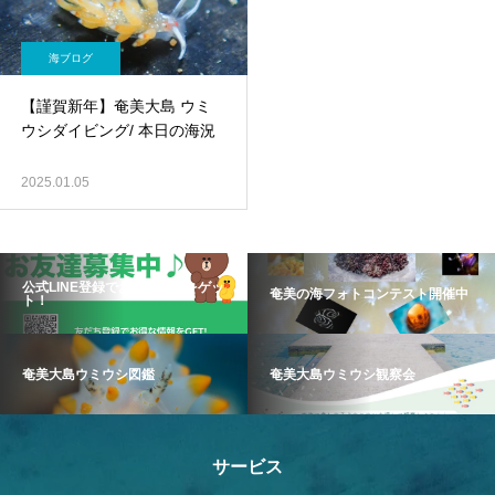
海ブログ
【謹賀新年】奄美大島 ウミ
ウシダイビング/ 本日の海況
2025.01.05
公式LINE登録でお得な情報をゲッ
奄美の海フォトコンテスト開催中
ト！
奄美大島ウミウシ図鑑
奄美大島ウミウシ観察会
サービス