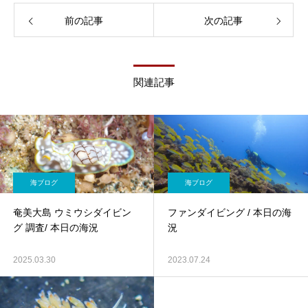
前の記事
次の記事
関連記事
海ブログ
海ブログ
奄美大島 ウミウシダイビン
ファンダイビング / 本日の海
グ 調査/ 本日の海況
況
2025.03.30
2023.07.24