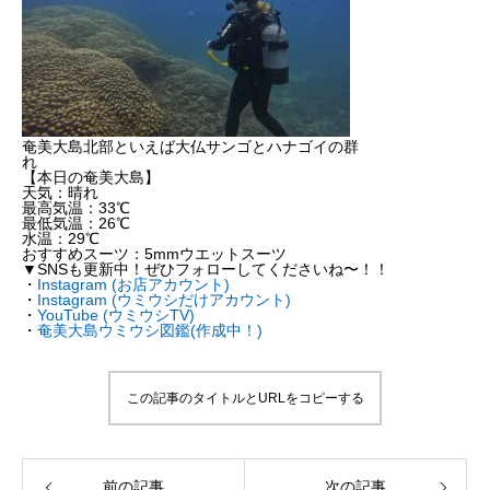
奄美大島北部といえば大仏サンゴとハナゴイの群
れ
【本日の奄美大島】
天気：晴れ
最高気温：33℃
最低気温：26℃
水温：29℃
おすすめスーツ：5mmウエットスーツ
▼SNSも更新中！ぜひフォローしてくださいね〜！！
・
Instagram (お店アカウント)
・
Instagram (ウミウシだけアカウント)
・
YouTube (ウミウシTV)
・
奄美大島ウミウシ図鑑(作成中！)
この記事のタイトルとURLをコピーする
前の記事
次の記事