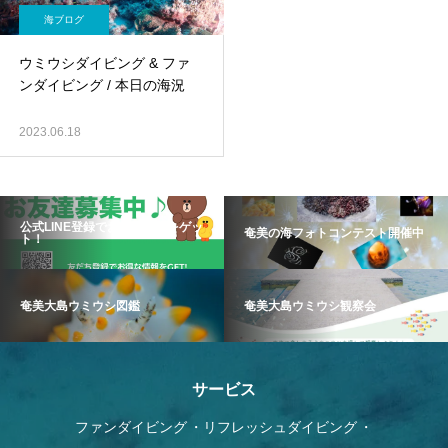
海ブログ
ウミウシダイビング & ファ
ンダイビング / 本日の海況
2023.06.18
公式LINE登録でお得な情報をゲッ
奄美の海フォトコンテスト開催中
ト！
奄美大島ウミウシ図鑑
奄美大島ウミウシ観察会
サービス
ファンダイビング
リフレッシュダイビング