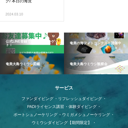
グ/ 本日の海況
2024.03.10
公式LINE登録でお得な情報をゲッ
奄美の海フォトコンテスト開催中
ト！
奄美大島ウミウシ図鑑
奄美大島ウミウシ観察会
サービス
ファンダイビング
リフレッシュダイビング
PADIライセンス講習
体験ダイビング
ボートシュノーケリング
ウミガメシュノーケリング
ウミウシダイビング【期間限定】