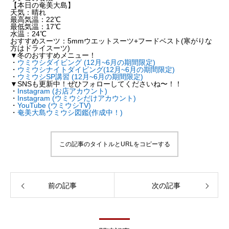
【本日の奄美大島】
天気：晴れ
最高気温：22℃
最低気温：17℃
水温：24℃
おすすめスーツ：5mmウエットスーツ+フードベスト(寒がりな
方はドライスーツ)
▼冬のおすすめメニュー！
・
ウミウシダイビング (12月~6月の期間限定)
・
ウミウシナイトダイビング(12月~6月の期間限定)
・
ウミウシSP講習 (12月~6月の期間限定)
▼SNSも更新中！ぜひフォローしてくださいね〜！！
・
Instagram (お店アカウント)
・
Instagram (ウミウシだけアカウント)
・
YouTube (ウミウシTV)
・
奄美大島ウミウシ図鑑(作成中！)
この記事のタイトルとURLをコピーする
前の記事
次の記事