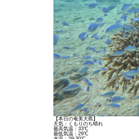
【本日の奄美大島】
天気：くもりのち晴れ
最高気温：33℃
最低気温：29℃
水温：29-30℃