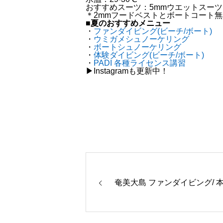
おすすめスーツ：5mmウエットスーツ (
＊2mmフードベストとボートコート
■夏のおすすめメニュー
・
ファンダイビング(ビーチ/ボート)
・
ウミガメシュノーケリング
・
ボートシュノーケリング
・
体験ダイビング(ビーチ/ボート)
・
PADI 各種ライセンス講習
▶︎Instagramも更新中！
奄美大島 ファンダイビング/ 