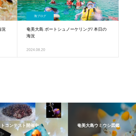
海ブログ
海況
奄美大島 ボートシュノーケリング/ 本日の
海況
2024.08.20
ォトコンテスト開催中
奄美大島ウミウシ図鑑