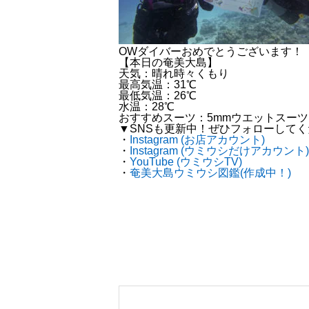
OWダイバーおめでとうございます！
【本日の奄美大島】
天気：晴れ時々くもり
最高気温：31℃
最低気温：26℃
水温：28℃
おすすめスーツ：5mmウエットスーツ
▼SNSも更新中！ぜひフォローして
・
Instagram (お店アカウント)
・
Instagram (ウミウシだけアカウント)
・
YouTube (ウミウシTV)
・
奄美大島ウミウシ図鑑(作成中！)