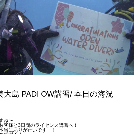
島 PADI OW講習/ 本日の海況
すね〜
お客様と3日間のライセンス講習へ！
本当にありがたいです！！