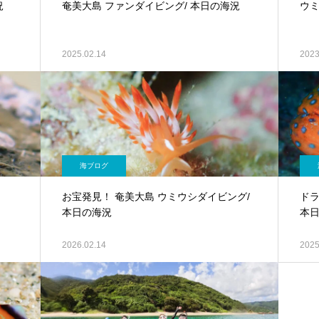
況
奄美大島 ファンダイビング/ 本日の海況
ウミ
2025.02.14
2023
海ブログ
お宝発見！ 奄美大島 ウミウシダイビング/
ドラ
本日の海況
本
2026.02.14
2025