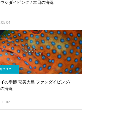
ウシダイビング / 本日の海況
.05.04
海ブログ
イの季節 奄美大島 ファンダイビング/
日の海況
.11.02