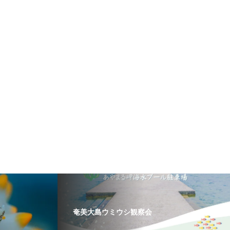
奄美大島ウミウシ観察会