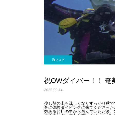
海ブログ
祝OWダイバー！！ 奄美大
2025.09.14
少し船の上も涼しくなりすっかり秋で
冬に体験ダイビングに来てくださった
数あるお店の中から選んでいただき、