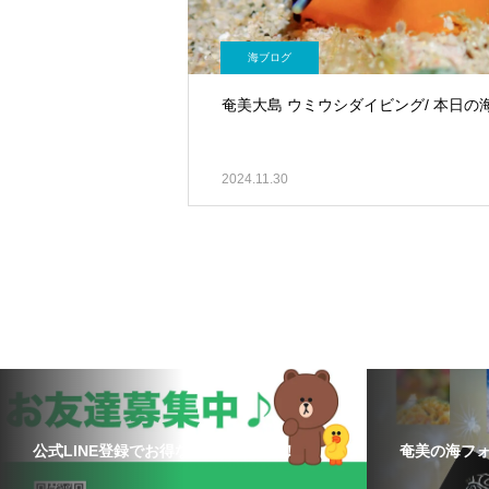
海ブログ
奄美大島 ウミウシダイビング/ 本日の
2024.11.30
公式LINE登録でお得な情報をゲット！
奄美の海フ