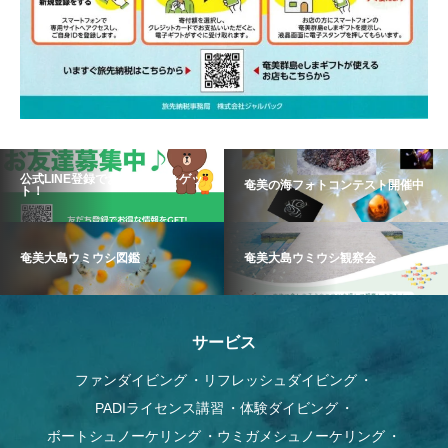
公式LINE登録でお得な情報をゲッ
奄美の海フォトコンテスト開催中
ト！
奄美大島ウミウシ図鑑
奄美大島ウミウシ観察会
サービス
ファンダイビング
リフレッシュダイビング
PADIライセンス講習
体験ダイビング
ボートシュノーケリング
ウミガメシュノーケリング