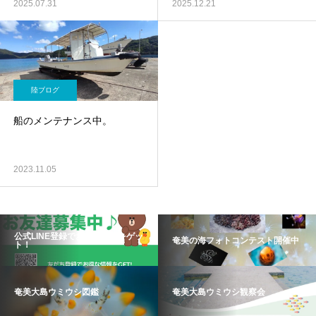
2025.07.31
2025.12.21
陸ブログ
船のメンテナンス中。
2023.11.05
公式LINE登録でお得な情報をゲッ
奄美の海フォトコンテスト開催中
ト！
奄美大島ウミウシ図鑑
奄美大島ウミウシ観察会