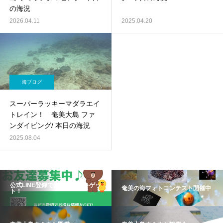
の海況
2026.04.11
2025.04.20
海ブログ
スーパーラッキーマダラエイ
トレイン！ 奄美大島 ファ
ンダイビング/ 本日の海況
2025.08.04
公式LINE登録でお得な情報をゲッ
奄美の海フォトコンテスト開催中
ト！