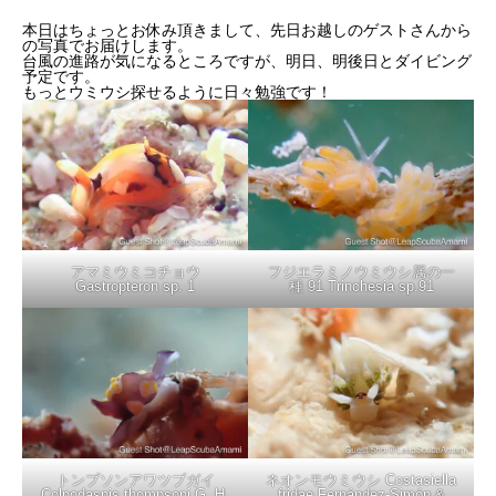
本日はちょっとお休み頂きまして、先日お越しのゲストさんから
の写真でお届けします。
台風の進路が気になるところですが、明日、明後日とダイビング
予定です。
もっとウミウシ探せるように日々勉強です！
アマミウミコチョウ
フジエラミノウミウシ属の一
Gastropteron sp. 1
種 91 Trinchesia sp.91
トンプソンアワツブガイ
ネオンモウミウシ Costasiella
Colpodaspis thompsoni G. H.
fridae Fernández-Simón &