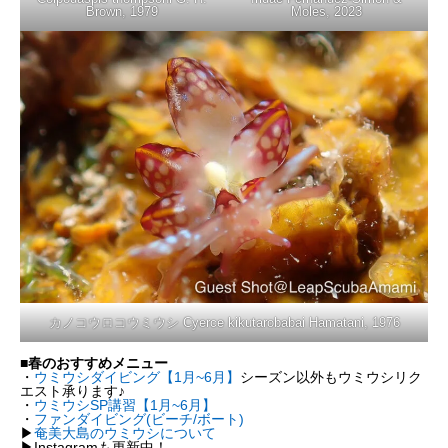
Brown, 1979
Moles, 2023
カノコウロコウミウシ Cyerce kikutarobabai Hamatani, 1976
■春のおすすめメニュー
・
ウミウシダイビング【1月~6月】
シーズン以外もウミウシリク
エスト承ります♪
・
ウミウシSP講習【1月~6月】
・
ファンダイビング(ビーチ/ボート)
▶︎
奄美大島のウミウシについて
▶︎Instagramも更新中！