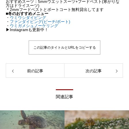
おすすめスーツ：5mmウエットスーツ+フードベスト(寒がりな
方はドライスーツ)
＊2mmフードベストとボートコート無料貸出してます
■冬のおすすめメニュー
・
ウミウシダイビング
・
ファンダイビング(ビーチ/ボート)
・
ウミガメシュノーケリング
▶︎Instagramも更新中！
この記事のタイトルとURLをコピーする
前の記事
次の記事
関連記事