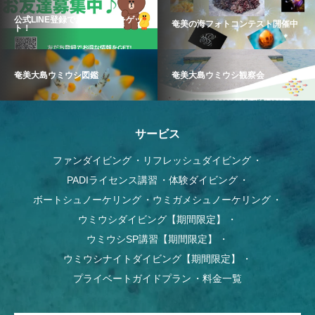
公式LINE登録でお得な情報をゲッ
奄美の海フォトコンテスト開催中
ト！
奄美大島ウミウシ図鑑
奄美大島ウミウシ観察会
サービス
ファンダイビング
リフレッシュダイビング
PADIライセンス講習
体験ダイビング
ボートシュノーケリング
ウミガメシュノーケリング
ウミウシダイビング【期間限定】
ウミウシSP講習【期間限定】
ウミウシナイトダイビング【期間限定】
プライベートガイドプラン
料金一覧