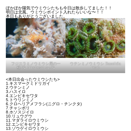
ぽかぽか陽気でウミウシたちも今日は散歩してました！！
明日は北風、ウミウシポイント入れたらいいな〜！！
本日もありがとうございました。
フジエラミノウミウシ属の一
ウテンミノウミウシ Baeolidia
種 91 Trinchesia sp.91
rieae
<本日出会ったウミウシたち>
1.キスマークミドリガイ
2.ウテンミノ
3.ハスイロ
4.エンビキセワタ
5.トウリンミノ
6.クロヘリアメフラシ(ニグロ・チンクタ)
7.チャシボリ
8.ホソスジイロ
10.リュウグウ
11.マダライロウミウシ
12.エンビキセワタ
13.ゾウゲイロウミウシ