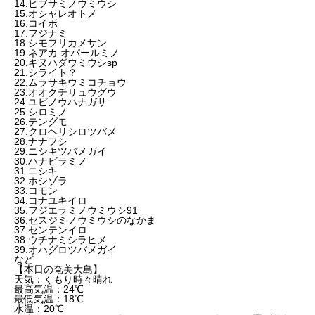
14.ヒブサミノウミウシ
15.オシャレオトメ
16.コイボ
17.フジナミ
18.シモフリカメサン
19.ネアカ オパールミノ
20.キヌハダウミウシsp
21.シライト？
22.ムラサキウミコチョウ
23.オオクチリュウグウ
24.ユビノウハナガサ
25.シロミノ
26.テングモ
27.クロヘリシロツバメ
28.ナナフシ
29.ニシキツバメガイ
30.ハナビラミノ
31.ニシキ
32.ホシゾラ
33.コモン
34.コナユキイロ
35.フジエラミノウミウシ91
36.セスジミノウミウシのなかま
37.センテンイロ
38.ウチナミシラヒメ
39.オハグロツバメガイ
など
【本日の奄美大島】
天気：くもり時々晴れ
最高気温：24℃
最低気温：18℃
水温：20℃