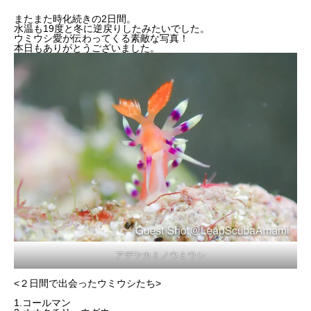
またまた時化続きの2日間。
水温も19度と冬に逆戻りしたみたいでした。
ウミウシ愛が伝わってくる素敵な写真！
本日もありがとうございました。
アデヤカミノウミウシ
<２日間で出会ったウミウシたち>
1.コールマン