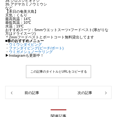
34.シロスジヒオドシ
35.アデヤカミノウミウシ
など
【本日の奄美大島】
天気：くもり
最高気温：14℃
最低気温：10℃
水温：19℃
おすすめスーツ：5mmウエットスーツ+フードベスト(寒がりな
方はドライスーツ)
＊2mmフードベストとボートコート無料貸出してます
■春のおすすめメニュー
・
ウミウシダイビング
・
ファンダイビング(ビーチ/ボート)
・
ウミガメシュノーケリング
▶︎Instagramも更新中！
この記事のタイトルとURLをコピーする
前の記事
次の記事
関連記事