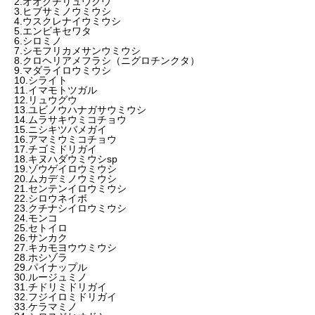
2.オオクチリュウグウ
3.ヒブサミノウミウシ
4.ウスクレナイウミウシ
5.エンビキセワタ
6.シロミノ
7.シモフリカメサンウミウシ
8.クロヘリアメフラシ（ニグロチンクタ）
9.マダライロウミウシ
10.シライト
11.イマモトツガル
12.リュウグウ
13.ユビノウハナガサウミウシ
14.ムラサキウミコチョウ
15.ニシキツバメガイ
16.アマミウミコチョウ
17.チゴミドリガイ
18.キヌハダウミウシsp
19.ゾウゲイロウミウシ
20.ムカデミノウミウシ
21.センテンイロウミウシ
22.シロウネイボ
23.クチナシイロウミウシ
24.モンコ
25.セトイロ
26.サンカク
27.キカモヨウウミウシ
28.ホシゾラ
29.パイナップル
30.ルージュミノ
31.チドリミドリガイ
32.フジイロミドリガイ
33.ケラマミノ