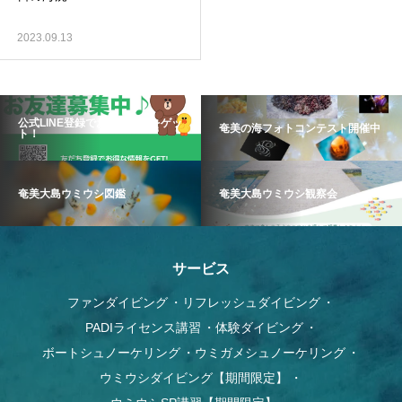
2023.09.13
公式LINE登録でお得な情報をゲッ
奄美の海フォトコンテスト開催中
ト！
奄美大島ウミウシ図鑑
奄美大島ウミウシ観察会
サービス
ファンダイビング
リフレッシュダイビング
PADIライセンス講習
体験ダイビング
ボートシュノーケリング
ウミガメシュノーケリング
ウミウシダイビング【期間限定】