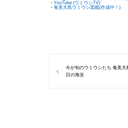
・
YouTube (ウミウシTV)
・
奄美大島ウミウシ図鑑(作成中！)
今が旬のウミウシたち 奄美大島
日の海況