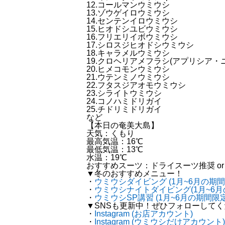
12.コールマンウミウシ
13.ゾウゲイロウミウシ
14.センテンイロウミウシ
15.ヒオドシユビウミウシ
16.フリエリイボウミウシ
17.シロスジヒオドシウミウシ
18.キャラメルウミウシ
19.クロヘリアメフラシ(アプリシア・
20.ヒメコモンウミウシ
21.ウテンミノウミウシ
22.フタスジアオモウミウシ
23.シライトウミウシ
24.コノハミドリガイ
25.チドリミドリガイ
など
【本日の奄美大島】
天気：くもり
最高気温：16℃
最低気温：13℃
水温：19℃
おすすめスーツ：ドライスーツ推奨 or 
▼冬のおすすめメニュー！
・
ウミウシダイビング (1月~6月の期間
・
ウミウシナイトダイビング(1月~6月
・
ウミウシSP講習 (1月~6月の期間限定
▼SNSも更新中！ぜひフォローして
・
Instagram (お店アカウント)
・
Instagram (ウミウシだけアカウント)