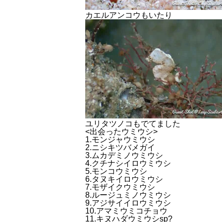
カエルアンコウもいたり
ユリタツノコもでてました
<出会ったウミウシ>
1.モンジャウミウシ
2.ニシキツバメガイ
3.ムカデミノウミウシ
4.クチナシイロウミウシ
5.モンコウミウシ
6.タヌキイロウミウシ
7.モザイクウミウシ
8.ルージュミノウミウシ
9.アジサイイロウミウシ
10.アマミウミコチョウ
11.キヌハダウミウシsp?