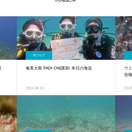
海ブログ
況
奄美大島 PADI OW講習/ 本日の海況
ウミ
況
2024.08.10
2023