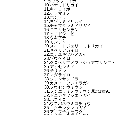
9.ツブツブコイボ
10.ハナミドリガイ
11.キイロイボ
12.ケラマミノ
13.ホシゾラ
14.ヨゾラミドリガイ
15.チャマダラミドリガイ
16.ニヨリセンテン
17.ヒオドシユビ
18.ツギアテ
19.モンジャ
20.スイートジェリーミドリガイ
21.キベリアカイロ
22.コナユキツバメガイ
23.ゾウゲイロ
24.クロヘリアメフラシ（アプリシア
25.アオセンミノ
26.チリメン
27.マダライロ
28.シテンサンドラ
29.カメノコフシエラガイ
30.フウセンウミウシ
31.フジエラミノウミウシ属の1種91
32.ゼニガタフシエラガイ
33,ハスイロ
34.ウスバネウミコチョウ
35.コクテンタマゴガイ
36.アオフチキセワタ