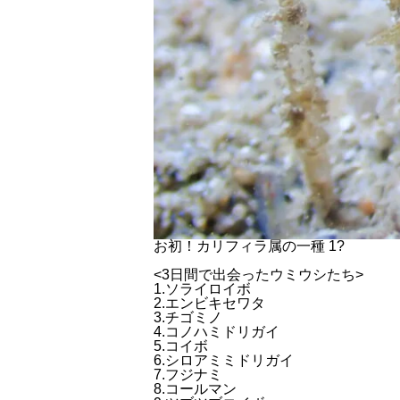
お初！カリフィラ属の一種 1?
<3日間で出会ったウミウシたち>
1.ソライロイボ
2.エンビキセワタ
3.チゴミノ
4.コノハミドリガイ
5.コイボ
6.シロアミミドリガイ
7.フジナミ
8.コールマン