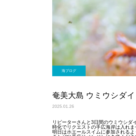
海ブログ
奄美大島 ウミウシダイ
2025.01.26
リピーターさんと3日間のウミウシダ
時化でリクエストの手広海岸は入れま
明日はホエールスイムに参加されるよ