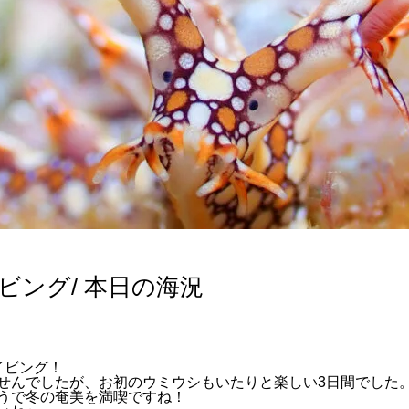
ビング/ 本日の海況
イビング！
せんでしたが、お初のウミウシもいたりと楽しい3日間でした
うで冬の奄美を満喫ですね！