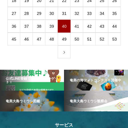
18
19
20
21
22
23
24
25
26
27
28
29
30
31
32
33
34
35
36
37
38
39
40
41
42
43
44
45
46
47
48
49
50
51
52
53
公式LINE登録でお得な情報をゲッ
奄美の海フォトコンテスト開催中
ト！
奄美大島ウミウシ図鑑
奄美大島ウミウシ観察会
サービス