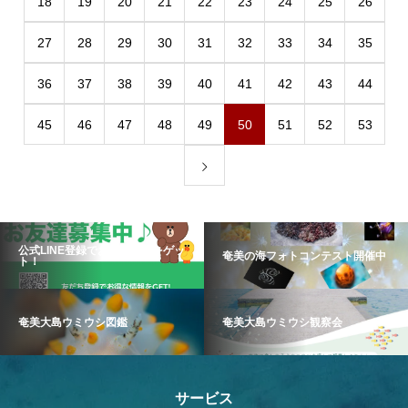
18
19
20
21
22
23
24
25
26
27
28
29
30
31
32
33
34
35
36
37
38
39
40
41
42
43
44
45
46
47
48
49
50
51
52
53
公式LINE登録でお得な情報をゲッ
奄美の海フォトコンテスト開催中
ト！
奄美大島ウミウシ図鑑
奄美大島ウミウシ観察会
サービス