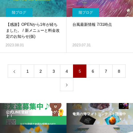
陸ブログ
陸ブログ
【感謝】OPENから1年が経ち
台風最新情報 7/31時点
ました。 / 新メニューと料金改
定のお知らせ(仮)
2023.08.01
2023.07.31
1
2
3
4
5
6
7
8
公式LINE登録でお得な情報をゲッ
奄美の海フォトコンテスト開催中
ト！