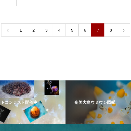
1
2
3
4
5
6
7
8
ォトコンテスト開催中
奄美大島ウミウシ図鑑