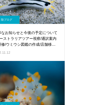
陸ブログ
事なお知らせと今後の予定について
 オーストラリアツアー視察/通訳案内
研修/ウミウシ図鑑の作成/店舗移転
船取得 など
2.11.12