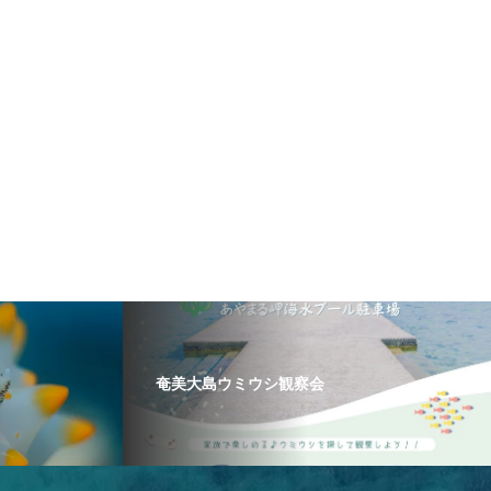
奄美大島ウミウシ観察会