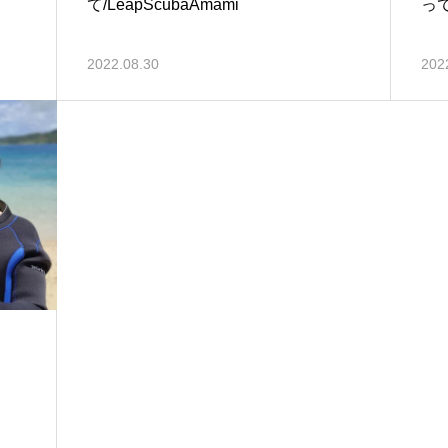
て/LeapScubaAmami
っ
2022.08.30
202