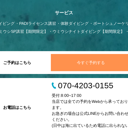
サービス
イビング
PADIライセンス講習
体験ダイビング
ボートシュノーケ
ミウシSP講習【期間限定】
ウミウシナイトダイビング【期間限定】
ご予約はこちら
今すぐ予約する
070-4203-0155
受付:8:00~17:00
当店では全ての予約をWebから承っており
お電話はこちら
ます。
お急ぎの場合は公式LINEからお問い合わ
ください。
(日中は海に出ているため電話に出られな