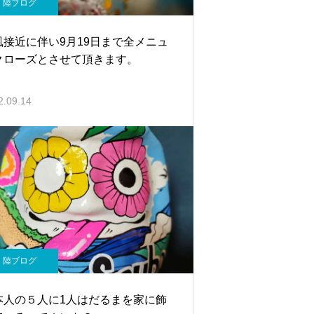
陸ブログ
風接近に伴い9月19日まで全メニュ
クローズとさせて頂きます。
2.09.14
陸ブログ
本人の５人に1人はだるまを家に飾