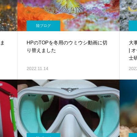
陸ブログ
日ま
HPのTOPを冬用のウミウシ動画に切
大
り替えました
|
士
と
2022.11.14
202