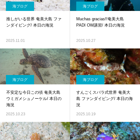
海ブログ
海ブログ
推しがいる世界 奄美大島 ファ
Muchas gracias!!奄美大島
ンダイビング/ 本日の海況
PADI OW講習/ 本日の海況
2025.11.01
2025.10.27
海ブログ
海ブログ
不安定な今日この頃 奄美大島
すんごくスバラ式世界 奄美大
ウミガメシュノーケル/ 本日の
島 ファンダイビング/ 本日の海
海況
況
2025.10.23
2025.10.19