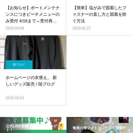
【お知らせ】ボートメンテナ
【簡単】塩がみで固着したフ
ンスにつきビーチメニューの
ァスナーの直し方と固着を防
み受付 4/16まで→受付再開
ぐ方法
してます
2026.04.08
2023.02.27
陸ブログ
ホームページの衣替え。 新
しいグッズ販売 / 陸ブログ
2025.10.24
公式LINE登録でお得な情報をゲッ
奄美の海フォトコンテスト開催中
ト！