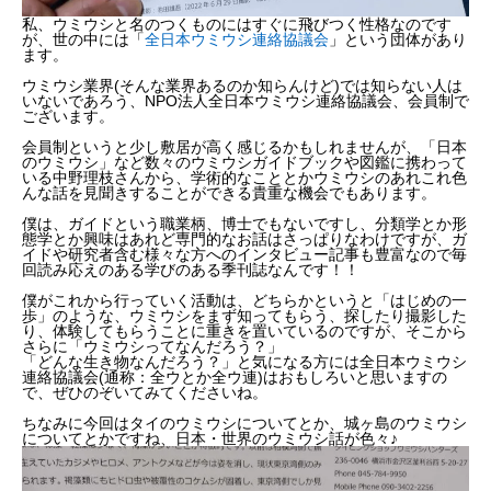
私、ウミウシと名のつくものにはすぐに飛びつく性格なのです
が、世の中には「
全日本ウミウシ連絡協議会
」という団体があり
ます。
ウミウシ業界(そんな業界あるのか知らんけど)では知らない人は
いないであろう、NPO法人全日本ウミウシ連絡協議会、会員制で
ございます。
会員制というと少し敷居が高く感じるかもしれませんが、「日本
のウミウシ」など数々のウミウシガイドブックや図鑑に携わって
いる中野理枝さんから、学術的なこととかウミウシのあれこれ色
んな話を見聞きすることができる貴重な機会でもあります。
僕は、ガイドという職業柄、博士でもないですし、分類学とか形
態学とか興味はあれど専門的なお話はさっぱりなわけですが、ガ
イドや研究者含む様々な方へのインタビュー記事も豊富なので毎
回読み応えのある学びのある季刊誌なんです！！
僕がこれから行っていく活動は、どちらかというと「はじめの一
歩」のような、ウミウシをまず知ってもらう、探したり撮影した
り、体験してもらうことに重きを置いているのですが、そこから
さらに「ウミウシってなんだろう？」
「どんな生き物なんだろう？」と気になる方には全日本ウミウシ
連絡協議会(通称：全ウとか全ウ連)はおもしろいと思いますの
で、ぜひのぞいてみてくださいね。
ちなみに今回はタイのウミウシについてとか、城ヶ島のウミウシ
についてとかですね、日本・世界のウミウシ話が色々♪