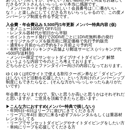
ださるゲストさんもいらっしゃり本当に感謝です。
「メンバーカードを作って欲しい！会員番号は〇〇番がいい
な！」と楽しみにしてくださる方もいらっしゃるので、この度メ
ンバーシップ制度を作る予定です。
入会費・年会費込み 5,500円/1年更新 メンバー特典内容 (仮)
・全メニュー1000円 OFF/1日
・レンタル器材代が初日から半額
・ポイントカード発行で20DIVEごとに1DIVE無料券の発行
・オリジナルグッズを販売前に限定価格で先行予約販売
・通常6ヶ月前からの予約を7ヶ月前より予約可
・有料で器材パッキング+店舗より郵送サービス (パッキング代
+500円/送料別)
・メンバー限定でサンセットダイブ/ナイトダイビング 解禁
というような内容で今のところ考えております。
どちらかというとファンダイバー向けの内容になっております。
ゆくゆくはECサイトで使える割引クーポン券など「ダイビング
はしないけど活動を応援したい」という方向けのメンバーシップ
制度にもできたらなと。(そんな方がいらっしゃったらありがた
いです)
年会費となりますので、安いと思うか高いと思うかはそれぞれだ
と思いますが、ご意見を頂戴できたらと思います。
▶︎
こんな方におすすめ(メンバー特典で損しない)
・年間5日~6日はリープに遊びにきてくださる方
・リープに年4日 遊びに来る+必ずフルレンタルもしくは重器材
レンタルしてる
・リープでサンセットダイビングやナイトダイビングをしたい方
・単純にリープを応援してくださる方