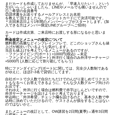
まだカードも作成しておりませんが、「早速入りたい！」という
方がいらっしゃいましたら、LINEやメールでも構いませんので
①ご希望の会員番号
②請求書をお送りするメールアドレスとお名前
を教えて頂けましたら、クレジットカードにて決済可能です。
＊次回来店日より1年間のメンバーシップがスタートします。(加
入できる方はメンバー限定LINEグループへご招待)
カードは作成次第、ご来店時にお渡しする形になるかと思いま
す。
料金改定とメニューの改定について
燃料費の高騰などインフレインフレで、どこのショップさんも値
上げが相次いでいるような気がします。
当店も値上げを考えているメニューがあるのですが、
【新メニュー】ボートシュノーケリング / 8月上旬
・ファンダイビング(ボート) +1000円(税込) →未定
から開始予定 <7~10月の夏期限定>
・ファンダイビング(ボート) 外洋行く場合のみ外洋サーチャージ
+5000円 (人数に応じて割り勘してもらう)
【新メニュー】体験ダイビング(ボート) / 8月上旬か
ら開始予定 <7~10月の夏期限定>
特にファンダイビング(ボート)に関しては、完全少人数制である
【新メニュー】ウミウシナイト(ビーチ)/ メンバー限
がゆえに、ほぼ2~3名で貸切にしてます。
定で来年から開始予定 <1~6月の限定>
自社ボートで少人数で自分たちだけでのんびり楽しめてリクエス
メンバーシップ(有料/年会費制)について
トもなるべくお答えできるように、そんな少人数グループ向けの
お店です。
それゆえ、外洋に行く場合は燃料費で赤字はしんどいですので、
入会費・年会費込み 5,500円/1年更新 メンバー特
外洋サーチャージを設けようかと考えております。
典内容 (仮)
申込時に「外洋希望」チェック欄を設けるのと、基本少人数で申
込時に決めていただけるので、ゲストさんが損をすることはない
料金改定とメニューの改定について
のではないかと。
近況報告と今後のこと
またメニューの改訂として、OW講習を2日間(夏季)→通年3日間
に変更します。