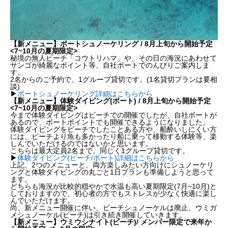
【新メニュー】ボートシュノーケリング / 8月上旬から開始予定
<7~10月の夏期限定>
秘境の無人ビーチ「コウトリハマ」や、その日の海況にあわせて
サンゴが綺麗なポイント等、自社ボートでのんびりご案内しま
す。
2名からのご予約で、1グループ貸切です。(1名貸切プランは要相
談)
▶︎
ボートシュノーケリング詳細はこちらから
【新メニュー】体験ダイビング(ボート) / 8月上旬から開始予定
<7~10月の夏期限定>
今まで体験ダイビングはビーチでの開催でしたが、自社ボートが
あるので、ボートポイントでも開催できるようになりました。
体験ダイビングをビーチでしたことある方や、船酔いしにくい方
には、ビーチより魚も多かったり船に乗って移動する体験等、楽
しんでいただけるのではないかと思います。
こちらは最大定員2名まで。同じく1グループ貸切です。
▶︎
体験ダイビング(ビーチ/ボート)詳細はこちらから
上記、2つのメニューと、両方楽しみたい方向けにシュノーケリ
ングと体験ダイビングの丸ごと1日プランも準備しようと思って
ます。
どちらも海況が比較的穏やかで水温も高い夏期限定(7月~10月)と
しておりますので、初心者の方でもストレスが少なく快適に楽し
んでいただけます。
尚、新メニュー開催に伴い、ビーチシュノーケルは廃止、ウミガ
メシュノーケル(ビーチ)は引き続き開催していきます。
【新メニュー】ウミウシナイト(ビーチ)/ メンバー限定で来年か