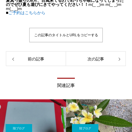
夏真っ盛りの8月、台風来てるわでめっちゃ暇になってしまった
のでぜひ夏も遊びにきてやってください！！
m(_ _)m m(_ _)m
m(_ _)m
■
ご予約はこちらから
この記事のタイトルとURLをコピーする
前の記事
次の記事
関連記事
陸ブログ
陸ブログ