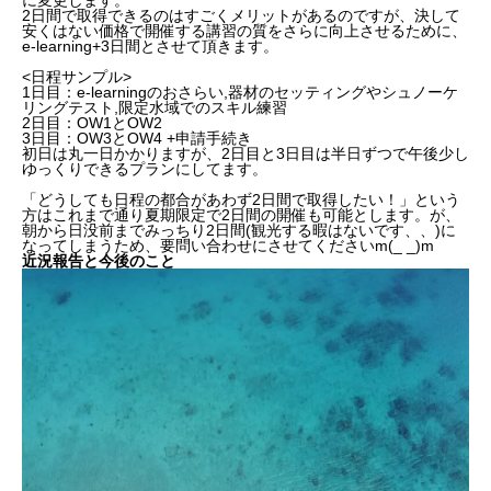
2日間で取得できるのはすごくメリットがあるのですが、決して
安くはない価格で開催する講習の質をさらに向上させるために、
e-learning+3日間とさせて頂きます。
<日程サンプル>
1日目：e-learningのおさらい,器材のセッティングやシュノーケ
リングテスト,限定水域でのスキル練習
2日目：OW1とOW2
3日目：OW3とOW4 +申請手続き
初日は丸一日かかりますが、2日目と3日目は半日ずつで午後少し
ゆっくりできるプランにしてます。
「どうしても日程の都合があわず2日間で取得したい！」という
方はこれまで通り夏期限定で2日間の開催も可能とします。が、
朝から日没前までみっちり2日間(観光する暇はないです、、)に
なってしまうため、要問い合わせにさせてくださいm(_ _)m
近況報告と今後のこと