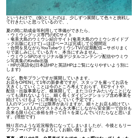
というわけで、(仮)としたのは、少しずつ展開して色々と挑戦し
て行きたいと思っているので、、
夏の間に助成金等利用して準備ができたら、
・ウミウシグッズ専門のECサイト
・奄美大島のウミウシ紹介サイト(奄美大島のウミウシガイドブ
ック出版にむけて)→ほぼベースは完成して公開間近
・合間を見ながらYouTubeウミウシTVの定期配信→サボりまく
りで楽しみにしている方々、本当にすみません、、
・ウミウシSPのオリジナル版デジタルコンテンツ配信やウミウ
シ写真集のKindle出版
・HPの英語化(日本語HPと英語HPはご覧になりやすいよう別に
します)
など、数年プランですが展開していきます。
お店をOPENして1年の新参者ですが、スタッフを雇ってお店を
大きくしていくことは今のところ考えておらず、ECサイトや、
配信・出版事業など、横展開して、またコロナみたいなことにな
っても潰れないように、細く長くダイビングショップ含め事業を
続けていけるように準備をしていく予定です。
1人のマンパワーには限界がありますが、細々とお店も続けてい
きつつ、1人1人のゲストさんを大事にしながら安全第一で自分も
出来る限り心に余裕を持って日々を楽しんでいけたらなと思いま
す。(理想です)
独り言のような近況報告になってしまいましたが、今後ともリー
プスクーバアマミをよろしくお願い致します。