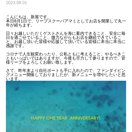
2023.08.01
こんにちは、新屋です。
本日8月1日で、リープスクーバアマミとしてお店を開業して丸一
年が経ちます。
日々お越しいただくゲストさんを海に案内できること、安全に毎
日を過ごせていること、微力ながらもお店を継続できているこ
と、お越し頂いた皆様や応援して頂いている皆様に本当に本当に
感謝です。
コロナで人生観変わったり、公私ともに考えること、やるべきこ
ともいっぱいではありますが、今後も尽力して参りますので、皆
様リープをよろしくお願い致します。
さて、昨年末より自社ボートも手に入れたので、ファンダイビン
グメニュー開催しておりましたが、新メニューを増やしたいと思
います。