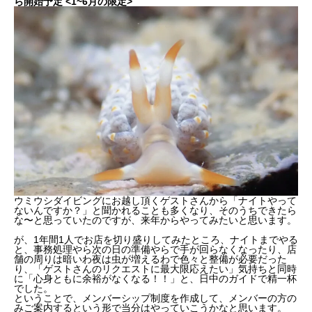
ら開始予定 <1~6月の限定>
ウミウシダイビングにお越し頂くゲストさんから「ナイトやって
ないんですか？」と聞かれることも多くなり、そのうちできたら
な〜と思っていたのですが、来年からやってみたいと思います。
が、1年間1人でお店を切り盛りしてみたところ、ナイトまでやる
と、事務処理やら次の日の準備やらで手が回らなくなったり、店
舗の周りは暗いわ夜は虫が増えるわで色々と整備が必要だった
り、「ゲストさんのリクエストに最大限応えたい」気持ちと同時
に「心身ともに余裕がなくなる！！」と、日中のガイドで精一杯
でした。
ということで、メンバーシップ制度を作成して、メンバーの方の
みご案内するという形で当分はやっていこうかなと思います。