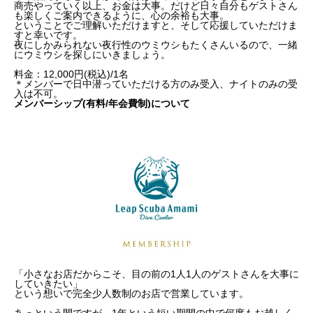
商売やっていく以上、お金は大事。だけど日々自分もゲストさん
も楽しくご案内できるように、心の余裕も大事。
ということでご理解いただけますと、そして応援していただけま
すと幸いです。
夜にしかみられない夜行性のウミウシもたくさんいるので、一緒
にウミウシを探しにいきましょう。
料金：12,000円(税込)/1名
＊メンバーで日中潜っていただける方のみ受入、ナイトのみの受
入は不可。
メンバーシップ(有料/年会費制)
について
「小さなお店だからこそ、目の前の1人1人のゲストさんを大事に
していきたい」
という想いで完全少人数制のお店で営業しています。
あっという間ですが、1年という短い期間の中で何度もお越しく