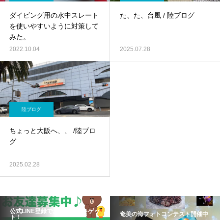
ダイビング用の水中スレート
た、た、台風 / 陸ブログ
を使いやすいように対策して
みた。
2022.10.04
2025.07.28
陸ブログ
ちょっと大阪へ、、 /陸ブロ
グ
2025.02.28
公式LINE登録でお得な情報をゲッ
奄美の海フォトコンテスト開催中
ト！