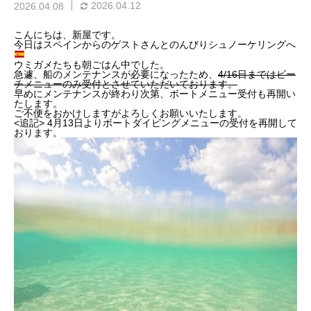
2026.04.12
2026.04.08
こんにちは、新屋です。
今日はスペインからのゲストさんとのんびりシュノーケリングへ
ウミガメたちも朝ごはん中でした。
急遽、船のメンテナンスが必要になったため、
4/16日まではビー
チメニューのみ受付とさせていただいております。
早めにメンテナンスが終わり次第、ボートメニュー受付も再開い
たします。
ご不便をおかけしますがよろしくお願いいたします。
<追記> 4月13日よりボートダイビングメニューの受付を再開して
おります。