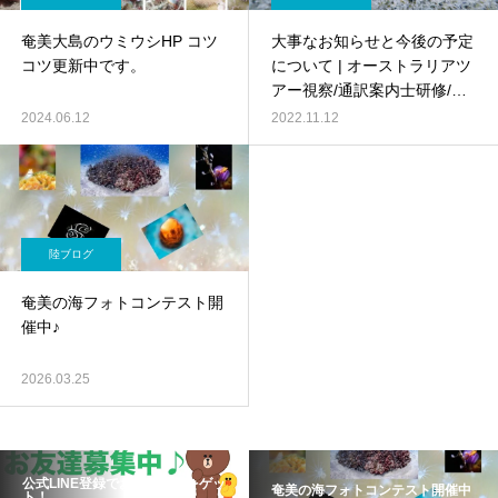
奄美大島のウミウシHP コツ
大事なお知らせと今後の予定
コツ更新中です。
について | オーストラリアツ
アー視察/通訳案内士研修/ウ
ミウシ図鑑の作成/店舗移転
2024.06.12
2022.11.12
と船取得 など
陸ブログ
奄美の海フォトコンテスト開
催中♪
2026.03.25
公式LINE登録でお得な情報をゲッ
奄美の海フォトコンテスト開催中
ト！