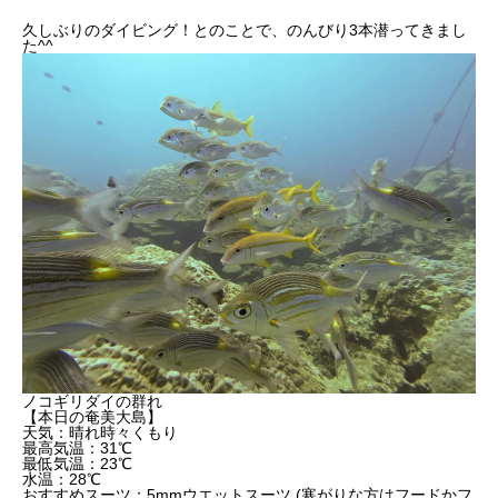
久しぶりのダイビング！とのことで、のんびり3本潜ってきまし
た^^
ノコギリダイの群れ
【本日の奄美大島】
天気：晴れ時々くもり
最高気温：31℃
最低気温：23℃
水温：28℃
おすすめスーツ：5mmウエットスーツ (寒がりな方はフードかフ