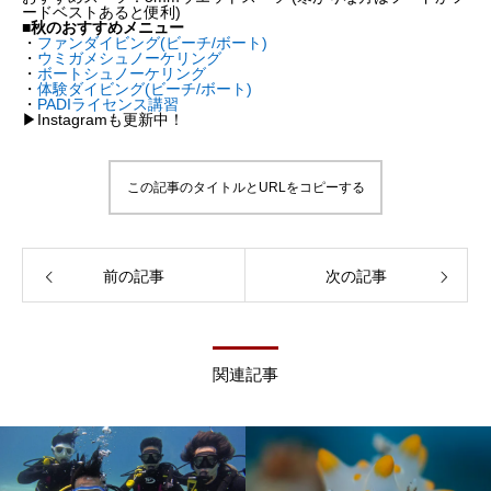
ードベストあると便利)
■秋のおすすめメニュー
・
ファンダイビング(ビーチ/ボート)
・
ウミガメシュノーケリング
・
ボートシュノーケリング
・
体験ダイビング(ビーチ/ボート)
・
PADIライセンス講習
▶︎Instagramも更新中！
この記事のタイトルとURLをコピーする
前の記事
次の記事
関連記事