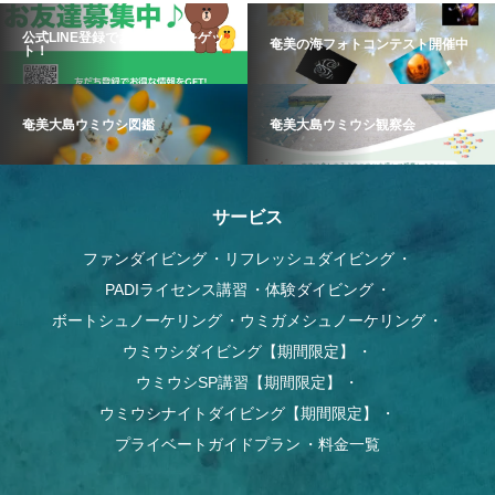
公式LINE登録でお得な情報をゲッ
奄美の海フォトコンテスト開催中
ト！
奄美大島ウミウシ図鑑
奄美大島ウミウシ観察会
サービス
ファンダイビング
リフレッシュダイビング
PADIライセンス講習
体験ダイビング
ボートシュノーケリング
ウミガメシュノーケリング
ウミウシダイビング【期間限定】
ウミウシSP講習【期間限定】
ウミウシナイトダイビング【期間限定】
プライベートガイドプラン
料金一覧