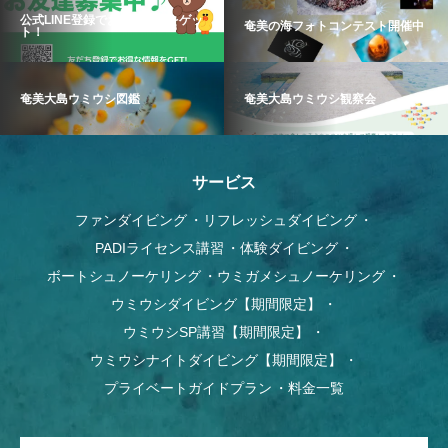
公式LINE登録でお得な情報をゲッ
奄美の海フォトコンテスト開催中
ト！
奄美大島ウミウシ図鑑
奄美大島ウミウシ観察会
サービス
ファンダイビング
リフレッシュダイビング
PADIライセンス講習
体験ダイビング
ボートシュノーケリング
ウミガメシュノーケリング
ウミウシダイビング【期間限定】
ウミウシSP講習【期間限定】
ウミウシナイトダイビング【期間限定】
プライベートガイドプラン
料金一覧