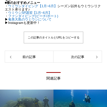
■春のおすすめメニュー
・
ウミウシダイビング【1月~6月】
シーズン以外もウミウシリク
エスト承ります♪
・
ウミウシSP講習【1月~6月】
・
ファンダイビング(ビーチ/ボート)
▶︎
奄美大島のウミウシについて
▶︎Instagramも更新中！
この記事のタイトルとURLをコピーする
前の記事
次の記事
関連記事