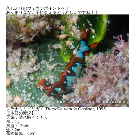
久しぶりのウミウシポイントへ！
あんまり見ない子に会えるとうれしいですね！！
シラナミミドリガイ
Thuridilla undula
Gosliner, 1995
【本日の海況】
天気：晴れ時々くもり
風：北
風速： 7m/s
波：2m
最高気温：22℃