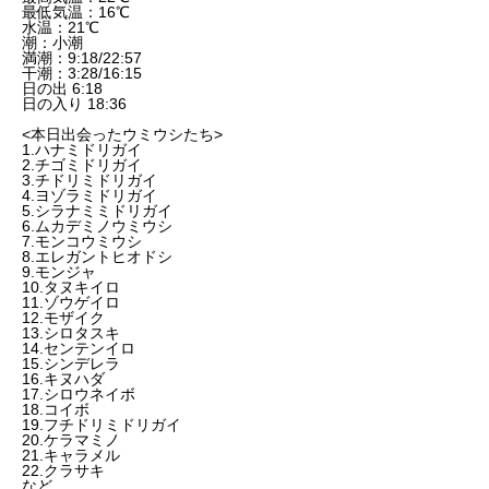
最低気温：16℃
水温：21℃
潮：小潮
満潮：9:18/22:57
干潮：3:28/16:15
日の出 6:18
日の入り 18:36
<本日出会ったウミウシたち>
1.ハナミドリガイ
2.チゴミドリガイ
3.チドリミドリガイ
4.ヨゾラミドリガイ
5.シラナミミドリガイ
6.ムカデミノウミウシ
7.モンコウミウシ
8.エレガントヒオドシ
9.モンジャ
10.タヌキイロ
11.ゾウゲイロ
12.モザイク
13.シロタスキ
14.センテンイロ
15.シンデレラ
16.キヌハダ
17.シロウネイボ
18.コイボ
19.フチドリミドリガイ
20.ケラマミノ
21.キャラメル
22.クラサキ
など