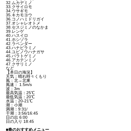
32.ムカデミノ
33.クサイロモ
34.ウサギモ
35.キカモヨウ
36.コノハミドリガイ
37.オシャレオトメ
38.セスジミノのなかま
39.レンゲ
40.ハスイロ
41.ホシゾラ
42.ラベンダー
43.ハナビラミノ
44.ユビノウハナガサ
45.バラトゲミノ
46.アカテンミノ
47.クサリミノ
など
【本日の海況】
天気：晴れ時々くもり
風：北→北東
風速： 1.5m/s
波：3m
最高気温：25℃
最低気温：20℃
水温：20-21℃
潮：小潮
満潮：9:31/
干潮：3:56/16:45
日の出 6:00
日の入り 18:45
■春のおすすめメニュー