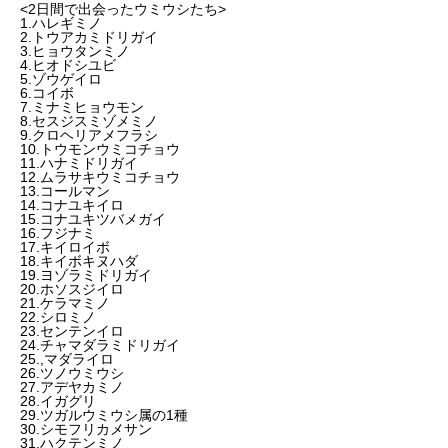
<2日間で出会ったウミウシたち>
1.ハレギミノ
2.トウアカミドリガイ
3.ヒョウタンミノ
4.ヒオドシユビ
5.ゾウゲイロ
6.コイボ
7.ミナミヒョウモン
8.セスジスミゾメミノ
9.クロヘリアメフラシ
10.トウモンウミコチョウ
11.ハナミドリガイ
12.ムラサキウミコチョウ
13.コールマン
14.コナユキイロ
15.コナユキツバメガイ
16.フジナミ
17.キイロイボ
18.キイボキヌハダ
19.ヨゾラミドリガイ
20.ホソスジイロ
21.ケラマミノ
22.シロミノ
23.センテンイロ
24.チャマダラミドリガイ
25.,マダライロ
26.ツノウミウシ
27.アデヤカミノ
28.イガグリ
29.ツガルウミウシ属の1種
30.シモフリカメサン
31.ハクテンミノ