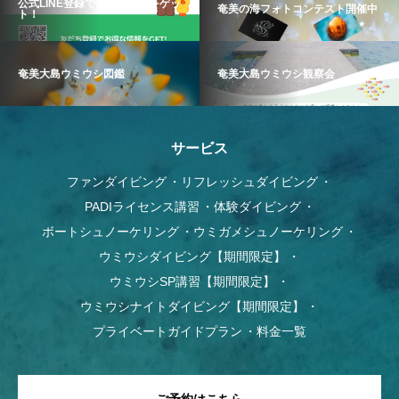
公式LINE登録でお得な情報をゲッ
奄美の海フォトコンテスト開催中
ト！
奄美大島ウミウシ図鑑
奄美大島ウミウシ観察会
サービス
ファンダイビング
リフレッシュダイビング
PADIライセンス講習
体験ダイビング
ボートシュノーケリング
ウミガメシュノーケリング
ウミウシダイビング【期間限定】
ウミウシSP講習【期間限定】
ウミウシナイトダイビング【期間限定】
プライベートガイドプラン
料金一覧