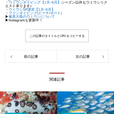
・
ウミウシダイビング【1月~6月】
シーズン以外もウミウシリク
エスト承ります♪
・
ウミウシSP講習【1月~6月】
・
ファンダイビング(ビーチ/ボート)
▶︎
奄美大島のウミウシについて
▶︎Instagramも更新中！
この記事のタイトルとURLをコピーする
前の記事
次の記事
関連記事