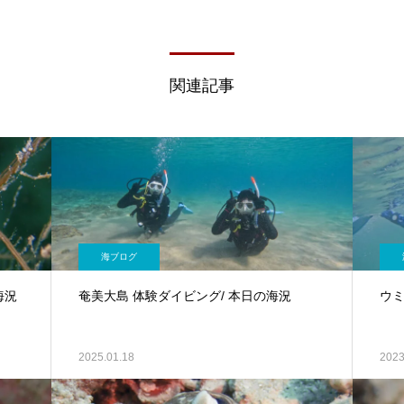
関連記事
海ブログ
海況
奄美大島 体験ダイビング/ 本日の海況
ウミ
2025.01.18
2023