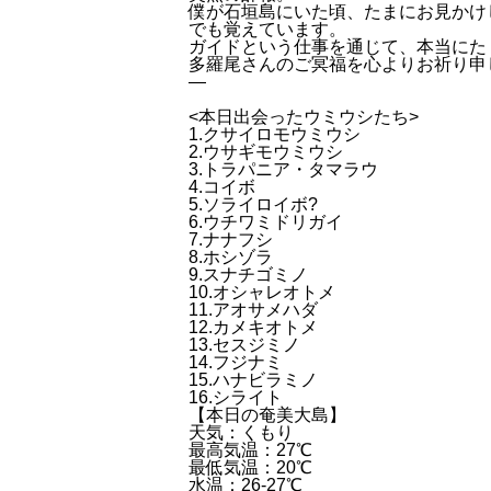
僕が石垣島にいた頃、たまにお見かけ
でも覚えています。
ガイドという仕事を通じて、本当にた
多羅尾さんのご冥福を心よりお祈り申
—
<本日出会ったウミウシたち>
1.クサイロモウミウシ
2.ウサギモウミウシ
3.トラパニア・タマラウ
4.コイボ
5.ソライロイボ?
6.ウチワミドリガイ
7.ナナフシ
8.ホシゾラ
9.スナチゴミノ
10.オシャレオトメ
11.アオサメハダ
12.カメキオトメ
13.セスジミノ
14.フジナミ
15.ハナビラミノ
16.シライト
【本日の奄美大島】
天気：くもり
最高気温：27℃
最低気温：20℃
水温：26-27℃