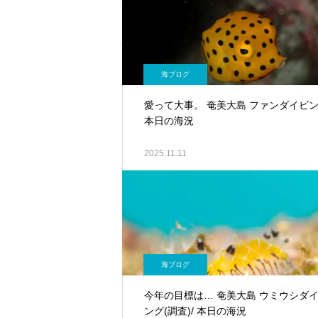
海ブログ
愛って大事。 奄美大島 ファンダイビン
本日の海況
2025.11.11
海ブログ
今年の目標は… 奄美大島 ウミウシダ
ング(調査)/ 本日の海況