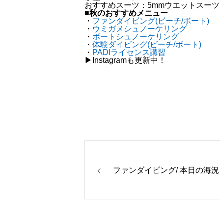
おすすめスーツ：5mmウエットスーツ
■秋のおすすめメニュー
・
ファンダイビング(ビーチ/ボート)
・
ウミガメシュノーケリング
・
ボートシュノーケリング
・
体験ダイビング(ビーチ/ボート)
・
PADIライセンス講習
▶︎Instagramも更新中！
ファンダイビング/ 本日の海況